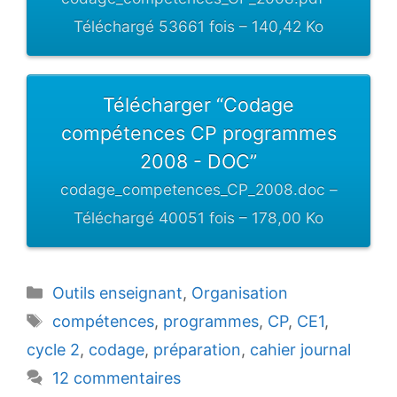
Téléchargé 53661 fois – 140,42 Ko
Télécharger “Codage
compétences CP programmes
2008 - DOC”
codage_competences_CP_2008.doc –
Téléchargé 40051 fois – 178,00 Ko
Catégories
Outils enseignant
,
Organisation
Étiquettes
compétences
,
programmes
,
CP
,
CE1
,
cycle 2
,
codage
,
préparation
,
cahier journal
12 commentaires