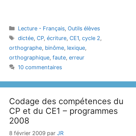
Catégories
Lecture - Français
,
Outils élèves
Étiquettes
dictée
,
CP
,
écriture
,
CE1
,
cycle 2
,
orthographe
,
binôme
,
lexique
,
orthographique
,
faute
,
erreur
10 commentaires
Codage des compétences du
CP et du CE1 – programmes
2008
8 février 2009
par
JR