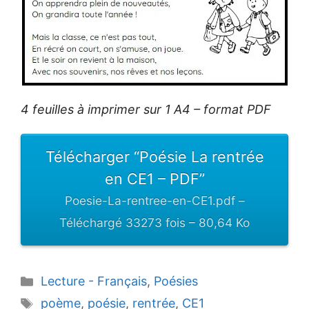
4 feuilles à imprimer sur 1 A4 – format PDF
Télécharger “Poésie La rentrée
en CE1 – PDF”
Poesie-La-rentree-en-CE1.pdf –
Téléchargé 33273 fois – 80,64 Ko
Catégories
Lecture - Français
,
Poésies
Étiquettes
poème
,
poésie
,
rentrée
,
CE1