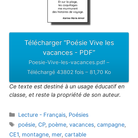
Télécharger “Poésie Vive les
vacances - PDF”
Poesie-Vive-les-vacances.pdf –
Téléchargé 43802 fois – 81,70 Ko
Ce texte est destiné à un usage éducatif en
classe, et reste la propriété de son auteur.
Catégories
Lecture - Français
,
Poésies
Étiquettes
poésie
,
CP
,
poème
,
vacances
,
campagne
,
CE1
,
montagne
,
mer
,
cartable