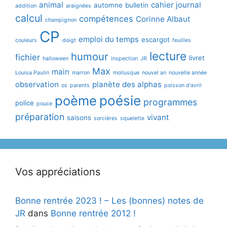
animal
cahier journal
automne
bulletin
addition
araignées
calcul
compétences
Corinne Albaut
champignon
CP
emploi du temps
escargot
couleurs
doigt
feuilles
lecture
humour
fichier
livret
halloween
inspection
JR
Max
main
Louisa Paulin
marron
mollusque
nouvel an
nouvelle année
observation
planète des alphas
os
parents
poisson d'avril
poème
poésie
programmes
police
pouce
préparation
vivant
saisons
sorcières
squelette
Vos appréciations
Bonne rentrée 2023 ! – Les (bonnes) notes de
JR
dans
Bonne rentrée 2012 !