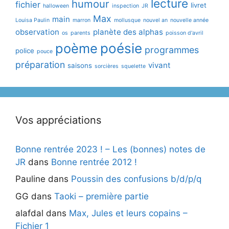
lecture
humour
fichier
livret
halloween
inspection
JR
Max
main
Louisa Paulin
marron
mollusque
nouvel an
nouvelle année
observation
planète des alphas
os
parents
poisson d'avril
poème
poésie
programmes
police
pouce
préparation
vivant
saisons
sorcières
squelette
Vos appréciations
Bonne rentrée 2023 ! – Les (bonnes) notes de
JR
dans
Bonne rentrée 2012 !
Pauline
dans
Poussin des confusions b/d/p/q
GG
dans
Taoki – première partie
alafdal
dans
Max, Jules et leurs copains –
Fichier 1