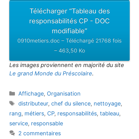
Télécharger “Tableau des
responsabilités CP - DOC
modifiable”
0910metiers.doc – Téléchargé 21768 fois
– 463,50 Ko
Les images proviennent en majorité du site
Le grand Monde du Préscolaire
.
Catégories
Affichage
,
Organisation
Étiquettes
distributeur
,
chef du silence
,
nettoyage
,
rang
,
métiers
,
CP
,
responsabilités
,
tableau
,
service
,
responsable
2 commentaires