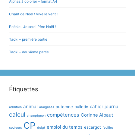
Alphas à colorier – format A4
Chant de Noël : Vive le vent !
Poésie : Je serai Père Noël !
Taoki – première partie
Taoki – deuxième partie
Étiquettes
animal
cahier journal
automne
bulletin
addition
araignées
calcul
compétences
Corinne Albaut
champignon
CP
emploi du temps
escargot
couleurs
doigt
feuilles