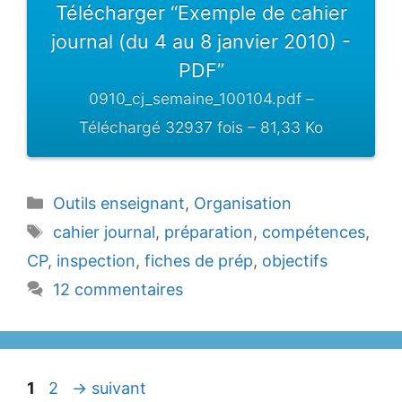
Télécharger “Exemple de cahier
journal (du 4 au 8 janvier 2010) -
PDF”
0910_cj_semaine_100104.pdf –
Téléchargé 32937 fois – 81,33 Ko
Catégories
Outils enseignant
,
Organisation
Étiquettes
cahier journal
,
préparation
,
compétences
,
CP
,
inspection
,
fiches de prép
,
objectifs
12 commentaires
Page
Page
1
2
→
suivant