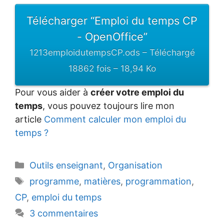
Télécharger “Emploi du temps CP
- OpenOffice”
1213emploidutempsCP.ods – Téléchargé
18862 fois – 18,94 Ko
Pour vous aider à
créer votre emploi du
temps
, vous pouvez toujours lire mon
article
Comment calculer mon emploi du
temps ?
Catégories
Outils enseignant
,
Organisation
Étiquettes
programme
,
matières
,
programmation
,
CP
,
emploi du temps
3 commentaires