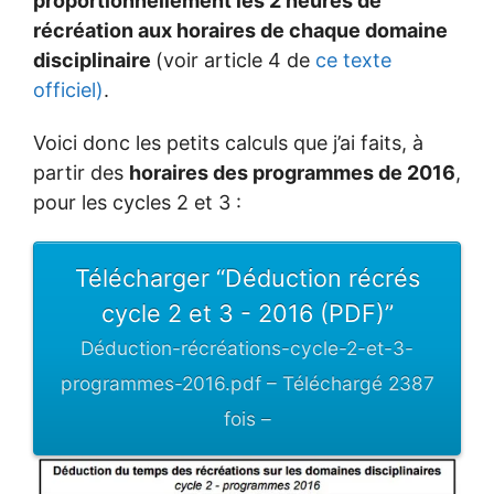
proportionnellement les 2 heures de
récréation aux horaires de chaque domaine
disciplinaire
(voir article 4 de
ce texte
officiel)
.
Voici donc les petits calculs que j’ai faits, à
partir des
horaires des programmes de 2016
,
pour les cycles 2 et 3 :
Télécharger “Déduction récrés
cycle 2 et 3 - 2016 (PDF)”
Déduction-récréations-cycle-2-et-3-
programmes-2016.pdf – Téléchargé 2387
fois –