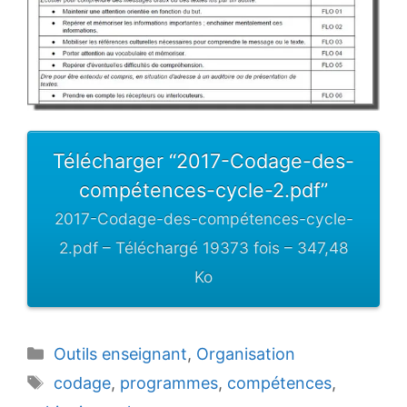
Télécharger “2017-Codage-des-
compétences-cycle-2.pdf”
2017-Codage-des-compétences-cycle-
2.pdf – Téléchargé 19373 fois – 347,48
Ko
Catégories
Outils enseignant
,
Organisation
Étiquettes
codage
,
programmes
,
compétences
,