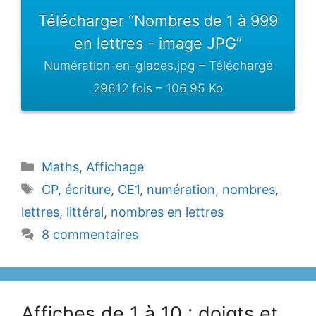
Télécharger “Nombres de 1 à 999
en lettres - image JPG”
Numération-en-glaces.jpg – Téléchargé
29612 fois – 106,95 Ko
Catégories
Maths
,
Affichage
Étiquettes
CP
,
écriture
,
CE1
,
numération
,
nombres
,
lettres
,
littéral
,
nombres en lettres
8 commentaires
Affiches de 1 à 10 : doigts et