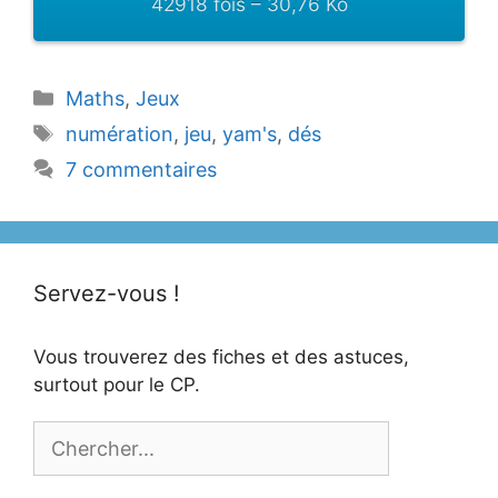
42918 fois – 30,76 Ko
Catégories
Maths
,
Jeux
Étiquettes
numération
,
jeu
,
yam's
,
dés
7 commentaires
Servez-vous !
Vous trouverez des fiches et des astuces,
surtout pour le CP.