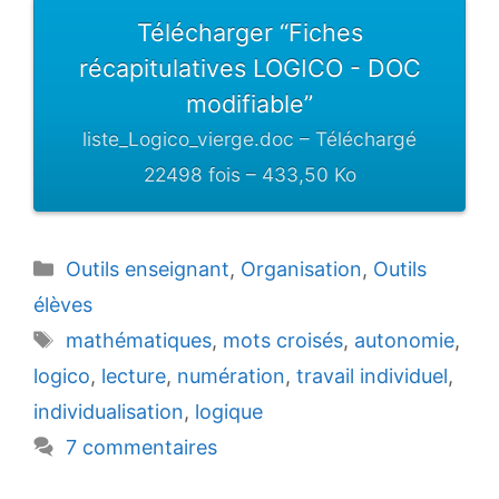
Télécharger “Fiches
récapitulatives LOGICO - DOC
modifiable”
liste_Logico_vierge.doc – Téléchargé
22498 fois – 433,50 Ko
Catégories
Outils enseignant
,
Organisation
,
Outils
élèves
Étiquettes
mathématiques
,
mots croisés
,
autonomie
,
logico
,
lecture
,
numération
,
travail individuel
,
individualisation
,
logique
7 commentaires