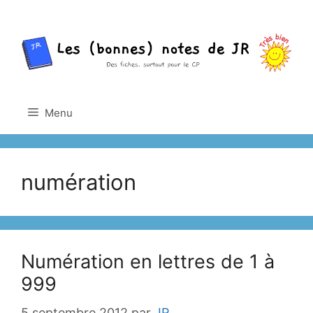
Aller
au
contenu
Menu
numération
Numération en lettres de 1 à
999
5 septembre 2012
par
JR