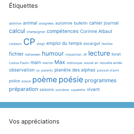
Étiquettes
animal
cahier journal
automne
bulletin
addition
araignées
calcul
compétences
Corinne Albaut
champignon
CP
emploi du temps
escargot
couleurs
doigt
feuilles
lecture
humour
fichier
livret
halloween
inspection
JR
Max
main
Louisa Paulin
marron
mollusque
nouvel an
nouvelle année
observation
planète des alphas
os
parents
poisson d'avril
poème
poésie
programmes
police
pouce
préparation
vivant
saisons
sorcières
squelette
Vos appréciations