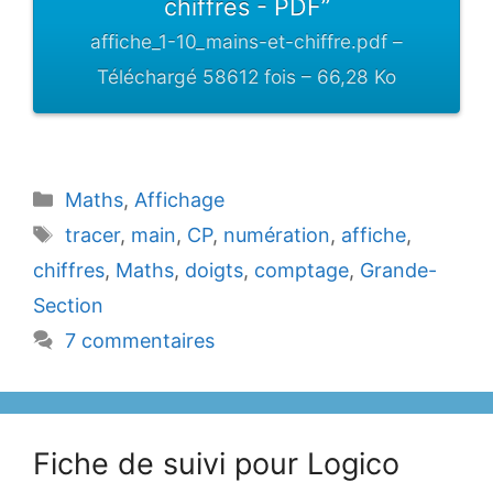
chiffres - PDF”
affiche_1-10_mains-et-chiffre.pdf –
Téléchargé 58612 fois – 66,28 Ko
Catégories
Maths
,
Affichage
Étiquettes
tracer
,
main
,
CP
,
numération
,
affiche
,
chiffres
,
Maths
,
doigts
,
comptage
,
Grande-
Section
7 commentaires
Fiche de suivi pour Logico