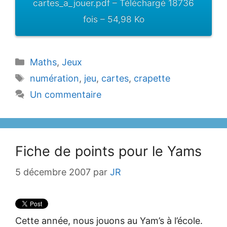
cartes_a_jouer.pdf – Téléchargé 18736
fois – 54,98 Ko
Catégories
Maths
,
Jeux
Étiquettes
numération
,
jeu
,
cartes
,
crapette
Un commentaire
Fiche de points pour le Yams
5 décembre 2007
par
JR
Cette année, nous jouons au Yam’s à l’école.