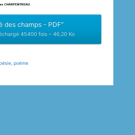
lé des champs - PDF”
échargé 45400 fois – 46,20 Ko
oésie
,
poème