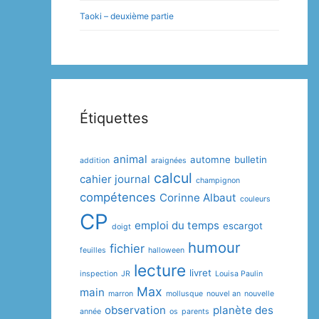
Taoki – deuxième partie
Étiquettes
animal
automne
bulletin
addition
araignées
calcul
cahier journal
champignon
compétences
Corinne Albaut
couleurs
CP
emploi du temps
escargot
doigt
humour
fichier
feuilles
halloween
lecture
livret
inspection
JR
Louisa Paulin
Max
main
marron
mollusque
nouvel an
nouvelle
observation
planète des
année
os
parents