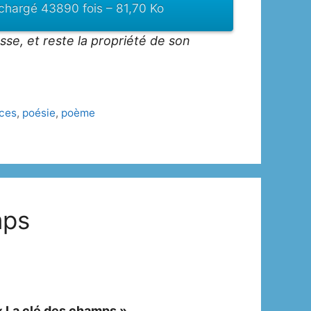
chargé 43890 fois – 81,70 Ko
sse, et reste la propriété de son
ces
,
poésie
,
poème
mps
« La clé des champs ».