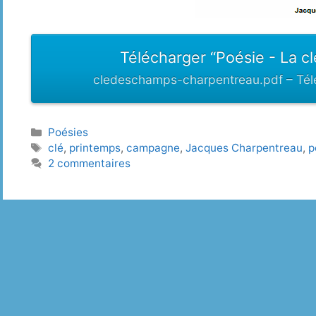
Télécharger “Poésie - La c
cledeschamps-charpentreau.pdf – Tél
Catégories
Poésies
Étiquettes
clé
,
printemps
,
campagne
,
Jacques Charpentreau
,
p
2 commentaires