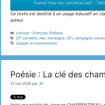
Poesie-Vive-les-vacances.pdf – Télé
Ce texte est destiné à un usage éducatif en cla
auteur.
Catégories
Lecture - Français
,
Poésies
Étiquettes
CP
,
cartable
,
mer
,
montagne
,
CE1
,
campagne
,
vacan
Laisser un commentaire
Poésie : La clé des cha
21 mai 2006
par
JR
Voici une poésie de Jacques CHARPENTREAU,