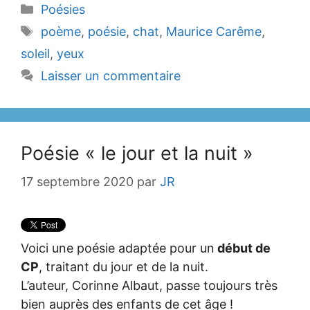
Catégories
Poésies
Étiquettes
poème
,
poésie
,
chat
,
Maurice Carême
,
soleil
,
yeux
Laisser un commentaire
Poésie « le jour et la nuit »
17 septembre 2020
par
JR
Voici une poésie adaptée pour un
début de
CP
, traitant du jour et de la nuit.
L’auteur, Corinne Albaut, passe toujours très
bien auprès des enfants de cet âge !