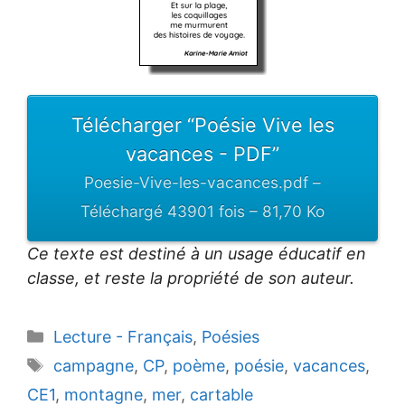
Télécharger “Poésie Vive les
vacances - PDF”
Poesie-Vive-les-vacances.pdf –
Téléchargé 43901 fois – 81,70 Ko
Ce texte est destiné à un usage éducatif en
classe, et reste la propriété de son auteur.
Catégories
Lecture - Français
,
Poésies
Étiquettes
campagne
,
CP
,
poème
,
poésie
,
vacances
,
CE1
,
montagne
,
mer
,
cartable