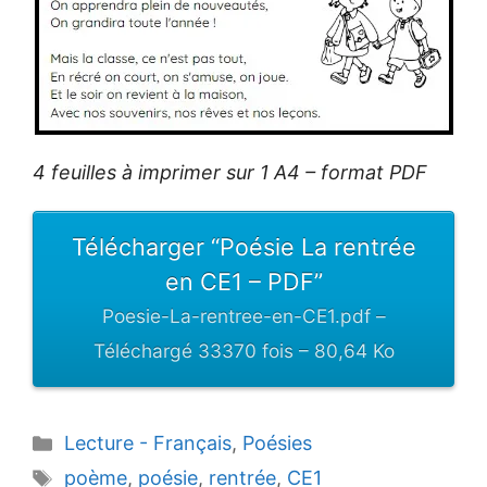
4 feuilles à imprimer sur 1 A4 – format PDF
Télécharger “Poésie La rentrée
en CE1 – PDF”
Poesie-La-rentree-en-CE1.pdf –
Téléchargé 33370 fois – 80,64 Ko
Catégories
Lecture - Français
,
Poésies
Étiquettes
poème
,
poésie
,
rentrée
,
CE1