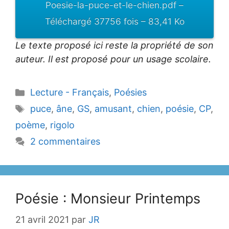
Poesie-la-puce-et-le-chien.pdf –
Téléchargé 37756 fois – 83,41 Ko
Le texte proposé ici reste la propriété de son
auteur. Il est proposé pour un usage scolaire.
Catégories
Lecture - Français
,
Poésies
Étiquettes
puce
,
âne
,
GS
,
amusant
,
chien
,
poésie
,
CP
,
poème
,
rigolo
2 commentaires
Poésie : Monsieur Printemps
21 avril 2021
par
JR