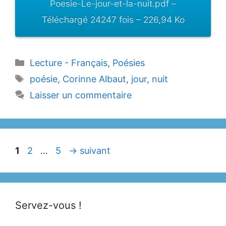
Poesie-Le-jour-et-la-nuit.pdf –
Téléchargé 24247 fois – 226,94 Ko
Catégories
Lecture - Français
,
Poésies
Étiquettes
poésie
,
Corinne Albaut
,
jour
,
nuit
Laisser un commentaire
Page
Page
Page
1
2
…
5
→
suivant
Servez-vous !