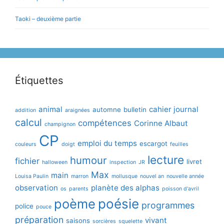
Taoki – deuxième partie
Étiquettes
animal
cahier journal
automne
bulletin
addition
araignées
calcul
compétences
Corinne Albaut
champignon
CP
emploi du temps
escargot
couleurs
doigt
feuilles
lecture
humour
fichier
livret
halloween
inspection
JR
Max
main
Louisa Paulin
marron
mollusque
nouvel an
nouvelle année
observation
planète des alphas
os
parents
poisson d'avril
poème
poésie
programmes
police
pouce
préparation
vivant
saisons
sorcières
squelette