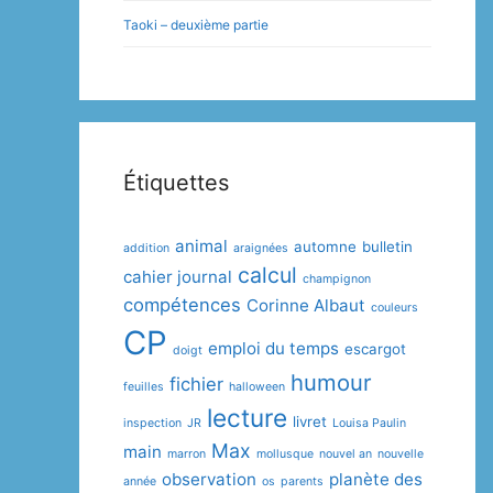
Taoki – deuxième partie
Étiquettes
animal
automne
bulletin
addition
araignées
calcul
cahier journal
champignon
compétences
Corinne Albaut
couleurs
CP
emploi du temps
escargot
doigt
humour
fichier
feuilles
halloween
lecture
livret
inspection
JR
Louisa Paulin
Max
main
marron
mollusque
nouvel an
nouvelle
observation
planète des
année
os
parents