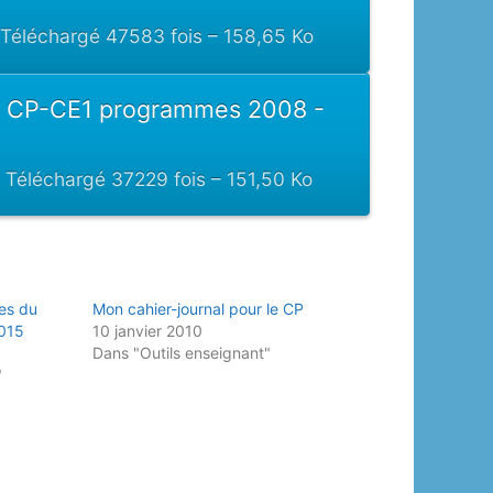
éléchargé 47583 fois – 158,65 Ko
s CP-CE1 programmes 2008 -
éléchargé 37229 fois – 151,50 Ko
es du
Mon cahier-journal pour le CP
2015
10 janvier 2010
Dans "Outils enseignant"
"