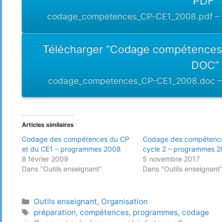
PDF”
codage_competences_CP-CE1_2008.pdf – T
Télécharger “Codage compétence
DOC”
codage_competences_CP-CE1_2008.doc – T
Articles similaires
Codage des compétences du CP
Codage des compétenc
et du CE1 – programmes 2008
cycle 2 – programmes 
8 février 2009
5 novembre 2017
Dans "Outils enseignant"
Dans "Outils enseignant
Catégories
Outils enseignant
,
Organisation
Étiquettes
préparation
,
compétences
,
programmes
,
codage