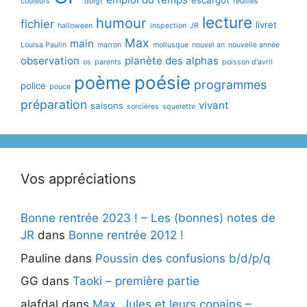
escargot
couleurs
doigt
feuilles
lecture
humour
fichier
livret
halloween
inspection
JR
Max
main
Louisa Paulin
marron
mollusque
nouvel an
nouvelle année
observation
planète des alphas
os
parents
poisson d'avril
poème
poésie
programmes
police
pouce
préparation
vivant
saisons
sorcières
squelette
Vos appréciations
Bonne rentrée 2023 ! – Les (bonnes) notes de
JR
dans
Bonne rentrée 2012 !
Pauline
dans
Poussin des confusions b/d/p/q
GG
dans
Taoki – première partie
alafdal
dans
Max, Jules et leurs copains –