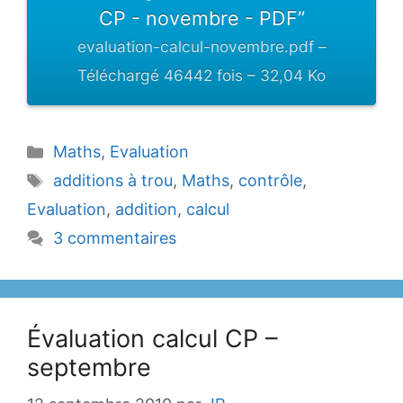
CP - novembre - PDF”
evaluation-calcul-novembre.pdf –
Téléchargé 46442 fois – 32,04 Ko
Catégories
Maths
,
Evaluation
Étiquettes
additions à trou
,
Maths
,
contrôle
,
Evaluation
,
addition
,
calcul
3 commentaires
Évaluation calcul CP –
septembre