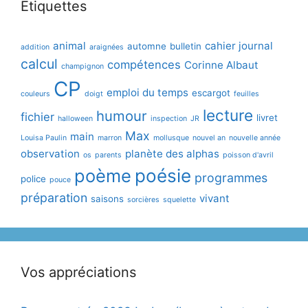
Étiquettes
animal
cahier journal
automne
bulletin
addition
araignées
calcul
compétences
Corinne Albaut
champignon
CP
emploi du temps
escargot
couleurs
doigt
feuilles
lecture
humour
fichier
livret
halloween
inspection
JR
Max
main
Louisa Paulin
marron
mollusque
nouvel an
nouvelle année
observation
planète des alphas
os
parents
poisson d'avril
poème
poésie
programmes
police
pouce
préparation
vivant
saisons
sorcières
squelette
Vos appréciations