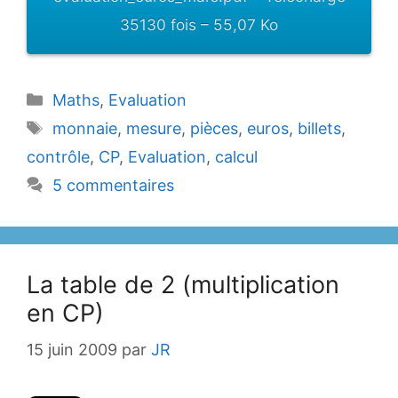
35130 fois – 55,07 Ko
Catégories
Maths
,
Evaluation
Étiquettes
monnaie
,
mesure
,
pièces
,
euros
,
billets
,
contrôle
,
CP
,
Evaluation
,
calcul
5 commentaires
La table de 2 (multiplication
en CP)
15 juin 2009
par
JR