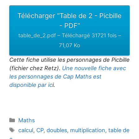
Télécharger “Table de 2 - Picbille
- PDF”
table_de_2.pdf – Téléchargé 31721 fois –
71,07 Ko
Cette fiche utilise les personnages de Picbille
(fichier chez Retz).
Une nouvelle fiche avec
les personnages de Cap Maths est
disponible par ic
i.
Catégories
Maths
Étiquettes
calcul
,
CP
,
doubles
,
multiplication
,
table de