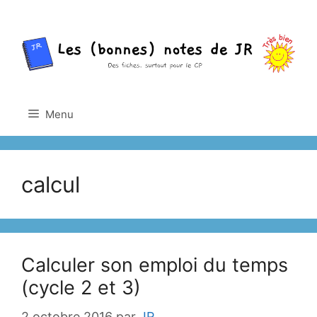
Aller
au
contenu
Menu
calcul
Calculer son emploi du temps
(cycle 2 et 3)
2 octobre 2016
par
JR