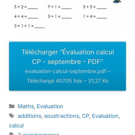
Télécharger “Évaluation calcul
CP - septembre - PDF”
evaluation-calcul-septembre.pdf –
Téléchargé 40705 fois – 31,27 Ko
Catégories
Maths
,
Evaluation
Étiquettes
additions
,
soustractions
,
CP
,
Evaluation
,
calcul