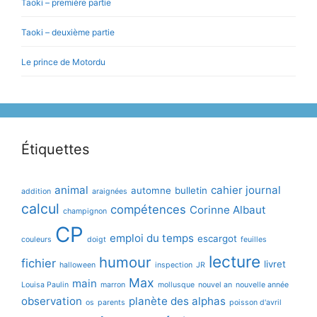
Taoki – première partie
Taoki – deuxième partie
Le prince de Motordu
Étiquettes
animal
cahier journal
automne
bulletin
addition
araignées
calcul
compétences
Corinne Albaut
champignon
CP
emploi du temps
escargot
couleurs
doigt
feuilles
lecture
humour
fichier
livret
halloween
inspection
JR
Max
main
Louisa Paulin
marron
mollusque
nouvel an
nouvelle année
observation
planète des alphas
os
parents
poisson d'avril