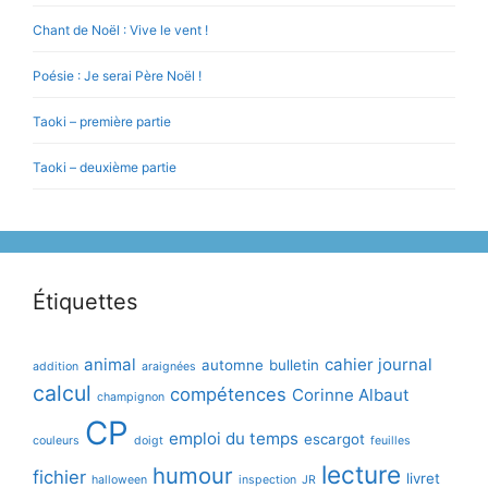
Chant de Noël : Vive le vent !
Poésie : Je serai Père Noël !
Taoki – première partie
Taoki – deuxième partie
Étiquettes
animal
cahier journal
automne
bulletin
addition
araignées
calcul
compétences
Corinne Albaut
champignon
CP
emploi du temps
escargot
couleurs
doigt
feuilles
lecture
humour
fichier
livret
halloween
inspection
JR