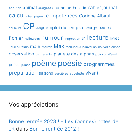
animal
cahier journal
automne
bulletin
addition
araignées
calcul
compétences
Corinne Albaut
champignon
CP
emploi du temps
escargot
couleurs
doigt
feuilles
lecture
humour
fichier
livret
halloween
inspection
JR
Max
main
Louisa Paulin
marron
mollusque
nouvel an
nouvelle année
observation
planète des alphas
os
parents
poisson d'avril
poème
poésie
programmes
police
pouce
préparation
vivant
saisons
sorcières
squelette
Vos appréciations
Bonne rentrée 2023 ! – Les (bonnes) notes de
JR
dans
Bonne rentrée 2012 !