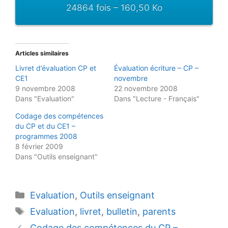
24864 fois – 160,50 Ko
Articles similaires
Livret d’évaluation CP et
Évaluation écriture – CP –
CE1
novembre
9 novembre 2008
22 novembre 2008
Dans "Evaluation"
Dans "Lecture - Français"
Codage des compétences
du CP et du CE1 –
programmes 2008
8 février 2009
Dans "Outils enseignant"
Catégories
Evaluation
,
Outils enseignant
Étiquettes
Evaluation
,
livret
,
bulletin
,
parents
Codage des compétences du CP –