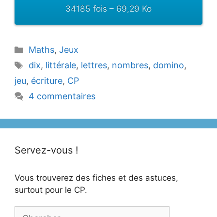
34185 fois – 69,29 Ko
Catégories
Maths
,
Jeux
Étiquettes
dix
,
littérale
,
lettres
,
nombres
,
domino
,
jeu
,
écriture
,
CP
4 commentaires
Servez-vous !
Vous trouverez des fiches et des astuces,
surtout pour le CP.