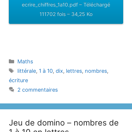
ecrire_chiffres_1a10.pdf – Téléchargé
111702 fois – 34,25 Ko
Catégories
Maths
Étiquettes
littérale
,
1 à 10
,
dix
,
lettres
,
nombres
,
écriture
2 commentaires
Jeu de domino – nombres de