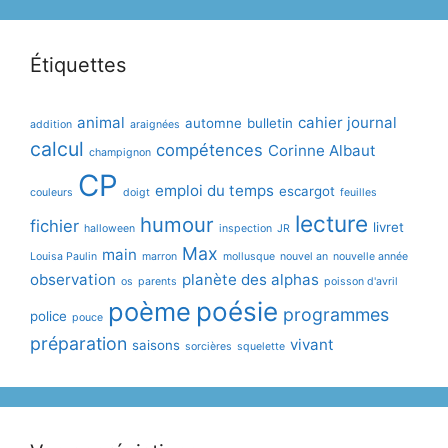
Étiquettes
animal
cahier journal
automne
bulletin
addition
araignées
calcul
compétences
Corinne Albaut
champignon
CP
emploi du temps
escargot
couleurs
doigt
feuilles
lecture
humour
fichier
livret
halloween
inspection
JR
Max
main
Louisa Paulin
marron
mollusque
nouvel an
nouvelle année
observation
planète des alphas
os
parents
poisson d'avril
poème
poésie
programmes
police
pouce
préparation
vivant
saisons
sorcières
squelette