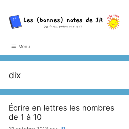
Aller
au
contenu
Menu
dix
Écrire en lettres les nombres
de 1 à 10
31 octobre 2013
par
JR