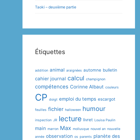
Taoki – deuxième partie
Étiquettes
animal
automne
bulletin
addition
araignées
calcul
cahier journal
champignon
compétences
Corinne Albaut
couleurs
CP
emploi du temps
escargot
doigt
humour
fichier
feuilles
halloween
lecture
livret
inspection
JR
Louisa Paulin
Max
main
marron
mollusque
nouvel an
nouvelle
observation
planète des
année
os
parents