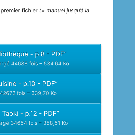
 premier fichier
(= manuel jusqu’à la
bliothèque - p.8 - PDF”
argé 44688 fois – 534,64 Ko
uisine - p.10 - PDF”
 42672 fois – 339,70 Ko
 Taoki - p.12 - PDF”
argé 34654 fois – 358,51 Ko