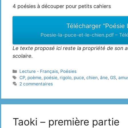
4 poésies à découper pour petits cahiers
Télécharger “Poésie 
Poesie-la-puce-et-le-chien.pdf – Tél
Le texte proposé ici reste la propriété de son 
scolaire.
Catégories
Lecture - Français
,
Poésies
Étiquettes
CP
,
poème
,
poésie
,
rigolo
,
puce
,
chien
,
âne
,
GS
,
amu
2 commentaires
Taoki – première partie