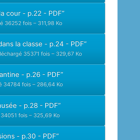
la cour - p.22 - PDF”
é 36252 fois – 311,98 Ko
dans la classe - p.24 - PDF”
léchargé 35371 fois – 329,67 Ko
cantine - p.26 - PDF”
é 34784 fois – 286,64 Ko
musée - p.28 - PDF”
34051 fois – 325,69 Ko
sions - p.30 - PDF”