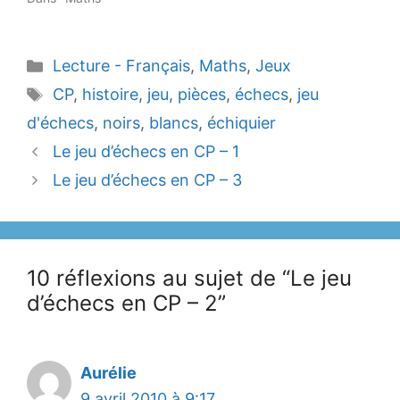
Catégories
Lecture - Français
,
Maths
,
Jeux
Étiquettes
CP
,
histoire
,
jeu
,
pièces
,
échecs
,
jeu
d'échecs
,
noirs
,
blancs
,
échiquier
Le jeu d’échecs en CP – 1
Le jeu d’échecs en CP – 3
10 réflexions au sujet de “Le jeu
d’échecs en CP – 2”
Aurélie
9 avril 2010 à 9:17