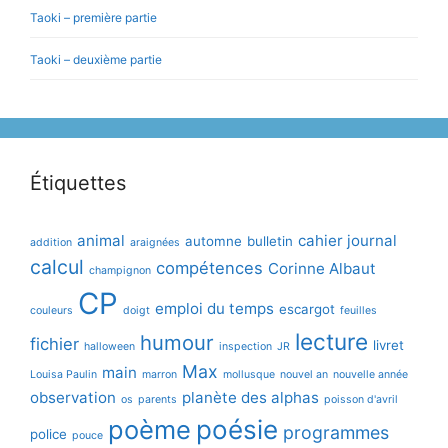
Taoki – première partie
Taoki – deuxième partie
Étiquettes
animal
cahier journal
automne
bulletin
addition
araignées
calcul
compétences
Corinne Albaut
champignon
CP
emploi du temps
escargot
couleurs
doigt
feuilles
lecture
humour
fichier
livret
halloween
inspection
JR
Max
main
Louisa Paulin
marron
mollusque
nouvel an
nouvelle année
observation
planète des alphas
os
parents
poisson d'avril
poème
poésie
programmes
police
pouce