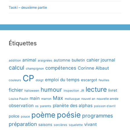
Taoki – deuxième partie
Étiquettes
animal
cahier journal
automne
bulletin
addition
araignées
calcul
compétences
Corinne Albaut
champignon
CP
emploi du temps
escargot
couleurs
doigt
feuilles
lecture
humour
fichier
livret
halloween
inspection
JR
Max
main
Louisa Paulin
marron
mollusque
nouvel an
nouvelle année
observation
planète des alphas
os
parents
poisson d'avril
poème
poésie
programmes
police
pouce
préparation
vivant
saisons
sorcières
squelette