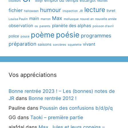
emploi du temps
escargot
couleurs
doigt
feuilles
lecture
humour
fichier
livret
halloween
inspection
JR
Max
main
Louisa Paulin
marron
mollusque
nouvel an
nouvelle année
observation
planète des alphas
os
parents
poisson d'avril
poème
poésie
programmes
police
pouce
préparation
vivant
saisons
sorcières
squelette
Vos appréciations
Bonne rentrée 2023 ! – Les (bonnes) notes de
JR
dans
Bonne rentrée 2012 !
Pauline
dans
Poussin des confusions b/d/p/q
GG
dans
Taoki – première partie
alafdal
dans
Max, Jules et leurs copains –