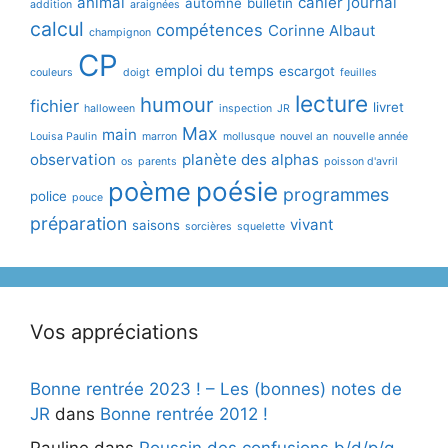
animal
cahier journal
automne
bulletin
addition
araignées
calcul
compétences
Corinne Albaut
champignon
CP
emploi du temps
escargot
couleurs
doigt
feuilles
lecture
humour
fichier
livret
halloween
inspection
JR
Max
main
Louisa Paulin
marron
mollusque
nouvel an
nouvelle année
observation
planète des alphas
os
parents
poisson d'avril
poème
poésie
programmes
police
pouce
préparation
vivant
saisons
sorcières
squelette
Vos appréciations
Bonne rentrée 2023 ! – Les (bonnes) notes de
JR
dans
Bonne rentrée 2012 !
Pauline
dans
Poussin des confusions b/d/p/q