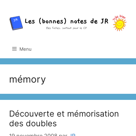
Aller
au
contenu
Menu
mémory
Découverte et mémorisation
des doubles
19 novembre 2008
par
JR