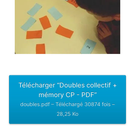
Télécharger “Doubles collectif +
mémory CP - PDF”
doubles.pdf – Téléchargé 30874 fois –
28,25 Ko