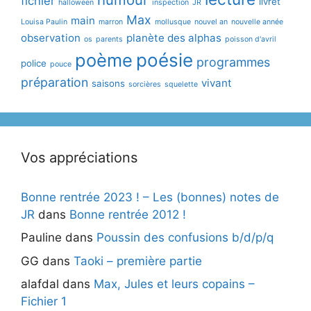
fichier
livret
halloween
inspection
JR
Max
main
Louisa Paulin
marron
mollusque
nouvel an
nouvelle année
observation
planète des alphas
os
parents
poisson d'avril
poème
poésie
programmes
police
pouce
préparation
vivant
saisons
sorcières
squelette
Vos appréciations
Bonne rentrée 2023 ! – Les (bonnes) notes de
JR
dans
Bonne rentrée 2012 !
Pauline
dans
Poussin des confusions b/d/p/q
GG
dans
Taoki – première partie
alafdal
dans
Max, Jules et leurs copains –
Fichier 1