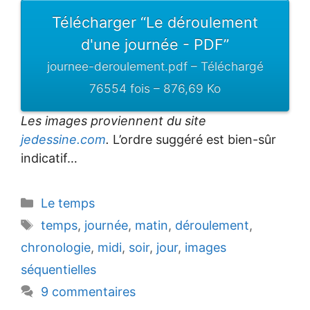
Télécharger “Le déroulement
d'une journée - PDF”
journee-deroulement.pdf – Téléchargé
76554 fois – 876,69 Ko
Les images proviennent du site
jedessine.com
.
L’ordre suggéré est bien-sûr
indicatif…
Catégories
Le temps
Étiquettes
temps
,
journée
,
matin
,
déroulement
,
chronologie
,
midi
,
soir
,
jour
,
images
séquentielles
9 commentaires