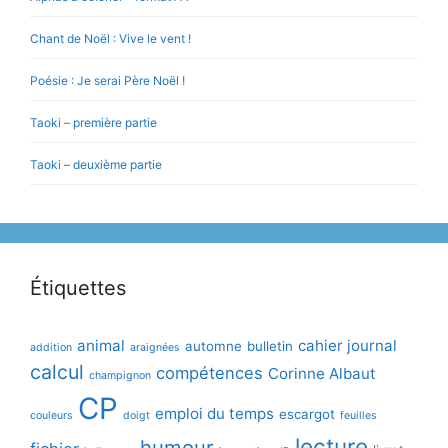
Chant de Noël : Vive le vent !
Poésie : Je serai Père Noël !
Taoki – première partie
Taoki – deuxième partie
Étiquettes
animal
cahier journal
automne
bulletin
addition
araignées
calcul
compétences
Corinne Albaut
champignon
CP
emploi du temps
escargot
couleurs
doigt
feuilles
lecture
humour