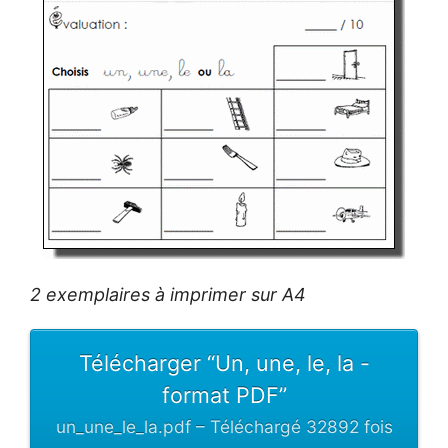
2 exemplaires à imprimer sur A4
Télécharger “Un, une, le, la -
format PDF”
un_une_le_la.pdf – Téléchargé 32892 fois