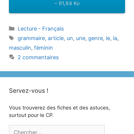
– 91,84 Ko
Catégories
Lecture - Français
Étiquettes
grammaire
,
article
,
un
,
une
,
genre
,
le
,
la
,
masculin
,
féminin
2 commentaires
Servez-vous !
Vous trouverez des fiches et des astuces,
surtout pour le CP.