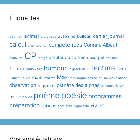
Étiquettes
animal
cahier journal
automne
bulletin
addition
araignées
calcul
compétences
Corinne Albaut
champignon
CP
emploi du temps
escargot
couleurs
doigt
feuilles
lecture
humour
fichier
livret
halloween
inspection
JR
Max
main
Louisa Paulin
marron
mollusque
nouvel an
nouvelle année
observation
planète des alphas
os
parents
poisson d'avril
poème
poésie
programmes
police
pouce
préparation
vivant
saisons
sorcières
squelette
Vos appréciations