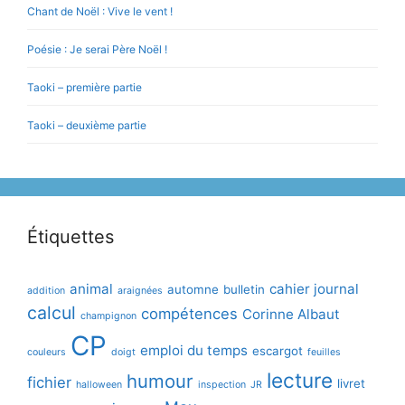
Chant de Noël : Vive le vent !
Poésie : Je serai Père Noël !
Taoki – première partie
Taoki – deuxième partie
Étiquettes
animal
cahier journal
automne
bulletin
addition
araignées
calcul
compétences
Corinne Albaut
champignon
CP
emploi du temps
escargot
couleurs
doigt
feuilles
lecture
humour
fichier
livret
halloween
inspection
JR