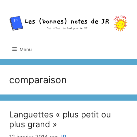
Aller
au
contenu
Menu
comparaison
Languettes « plus petit ou
plus grand »
12 janvier 2014
par
JR