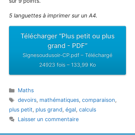
sur 9 points.
5 languettes à imprimer sur un A4.
Télécharger “Plus petit ou plus
grand - PDF”
Signesoudusoir-CP.pdf – Téléchargé
24923 fois – 133,99 Ko
Catégories
Maths
Étiquettes
devoirs
,
mathématiques
,
comparaison
,
plus petit
,
plus grand
,
égal
,
calculs
Laisser un commentaire