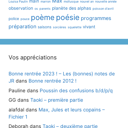
Max
main
Louisa Paulin
marron
mollusque
nouvel an
nouvelle année
observation
planète des alphas
os
parents
poisson d'avril
poème
poésie
programmes
police
pouce
préparation
vivant
saisons
sorcières
squelette
Vos appréciations
Bonne rentrée 2023 ! – Les (bonnes) notes de
JR
dans
Bonne rentrée 2012 !
Pauline
dans
Poussin des confusions b/d/p/q
GG
dans
Taoki – première partie
alafdal
dans
Max, Jules et leurs copains –
Fichier 1
Deborah
dans
Taoki – deuxième partie