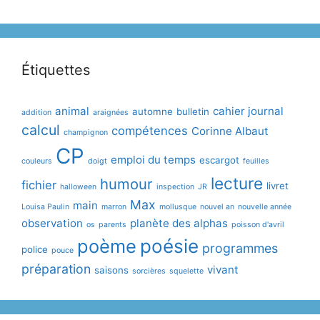
Étiquettes
animal
cahier journal
automne
bulletin
addition
araignées
calcul
compétences
Corinne Albaut
champignon
CP
emploi du temps
escargot
couleurs
doigt
feuilles
lecture
humour
fichier
livret
halloween
inspection
JR
Max
main
Louisa Paulin
marron
mollusque
nouvel an
nouvelle année
observation
planète des alphas
os
parents
poisson d'avril
poème
poésie
programmes
police
pouce
préparation
vivant
saisons
sorcières
squelette