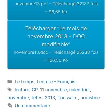
novembre13.pdf – Téléchargé 32187 fois
– 96,65 Ko
Télécharger “Le mois de
novembre 2013 - DOC
modifiable”
novembre13.doc – Téléchargé 25238 fois
– 126,50 Ko
Catégories
Le temps
,
Lecture - Français
Étiquettes
lecture
,
CP
,
11 novembre
,
calendrier
,
novembre
,
fêtes
,
2013
,
Toussaint
,
armistice
Un commentaire