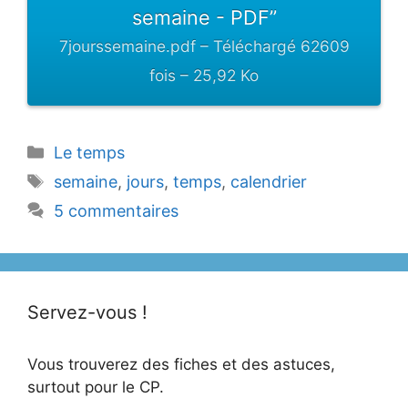
semaine - PDF”
7jourssemaine.pdf – Téléchargé 62609
fois – 25,92 Ko
Catégories
Le temps
Étiquettes
semaine
,
jours
,
temps
,
calendrier
5 commentaires
Servez-vous !
Vous trouverez des fiches et des astuces,
surtout pour le CP.