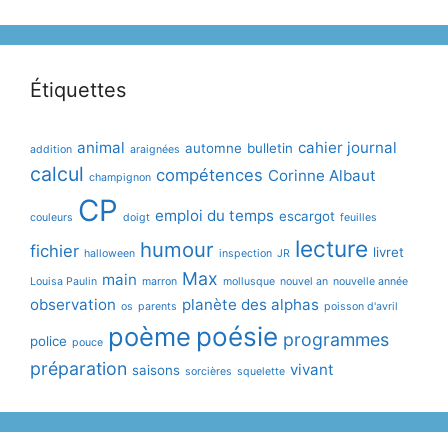
Étiquettes
animal
cahier journal
automne
bulletin
addition
araignées
calcul
compétences
Corinne Albaut
champignon
CP
emploi du temps
escargot
couleurs
doigt
feuilles
lecture
humour
fichier
livret
halloween
inspection
JR
Max
main
Louisa Paulin
marron
mollusque
nouvel an
nouvelle année
observation
planète des alphas
os
parents
poisson d'avril
poème
poésie
programmes
police
pouce
préparation
vivant
saisons
sorcières
squelette