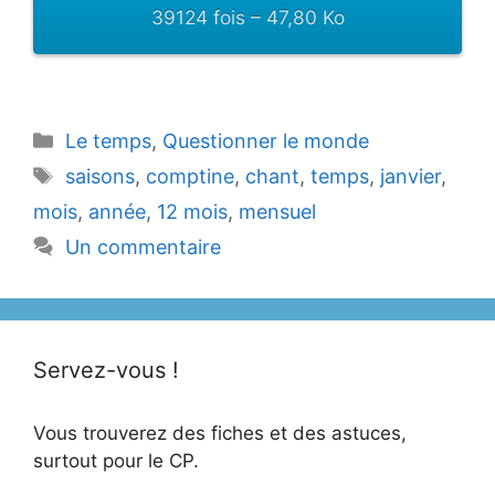
39124 fois – 47,80 Ko
Catégories
Le temps
,
Questionner le monde
Étiquettes
saisons
,
comptine
,
chant
,
temps
,
janvier
,
mois
,
année
,
12 mois
,
mensuel
Un commentaire
Servez-vous !
Vous trouverez des fiches et des astuces,
surtout pour le CP.