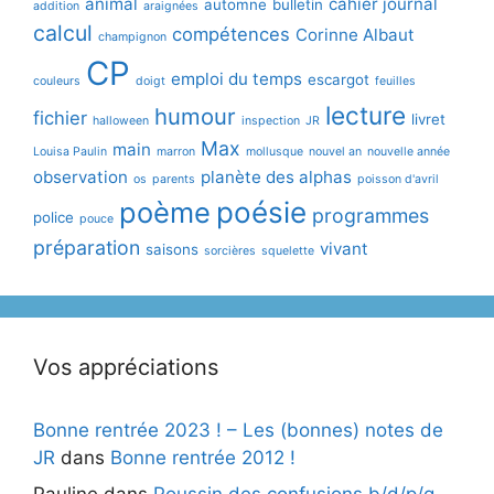
animal
cahier journal
automne
bulletin
addition
araignées
calcul
compétences
Corinne Albaut
champignon
CP
emploi du temps
escargot
couleurs
doigt
feuilles
lecture
humour
fichier
livret
halloween
inspection
JR
Max
main
Louisa Paulin
marron
mollusque
nouvel an
nouvelle année
observation
planète des alphas
os
parents
poisson d'avril
poème
poésie
programmes
police
pouce
préparation
vivant
saisons
sorcières
squelette
Vos appréciations
Bonne rentrée 2023 ! – Les (bonnes) notes de
JR
dans
Bonne rentrée 2012 !