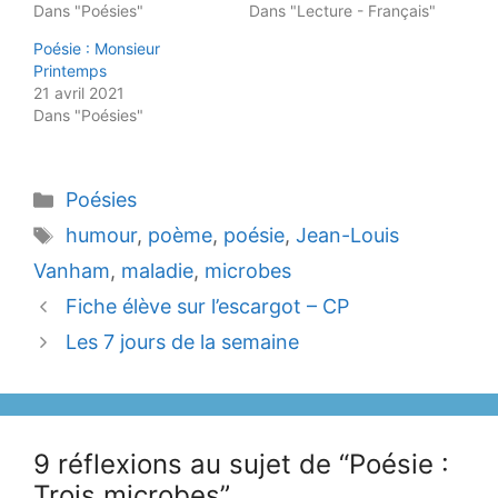
Dans "Poésies"
Dans "Lecture - Français"
Poésie : Monsieur
Printemps
21 avril 2021
Dans "Poésies"
Catégories
Poésies
Étiquettes
humour
,
poème
,
poésie
,
Jean-Louis
Vanham
,
maladie
,
microbes
Fiche élève sur l’escargot – CP
Les 7 jours de la semaine
9 réflexions au sujet de “Poésie :
Trois microbes”